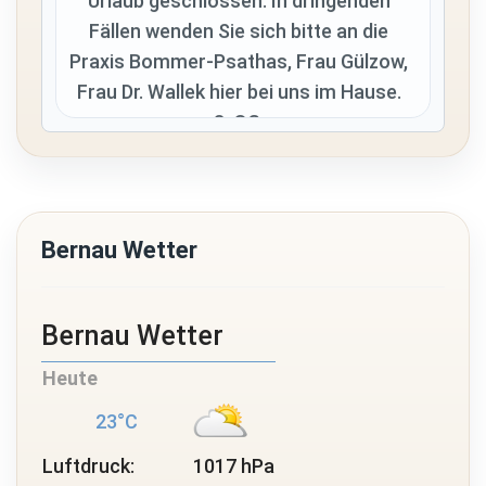
Fällen wenden Sie sich bitte an die
Praxis Bommer-Psathas, Frau Gülzow,
Frau Dr. Wallek hier bei uns im Hause.
3. OG.
Tel.: 03338-5767
Praxis am Stadtpark
Bernau Wetter
Veränderte Sprechzeiten
Bernau Wetter
Bitte beachten Sie die veränderten
Sprechzeiten der Praxis von Frau
Heute
Kathrin Anke.
23°C
Bitte informieren Sie sich hier auf
unserer Webseite unter
Luftdruck:
1017 hPa
"Sprechzeiten"