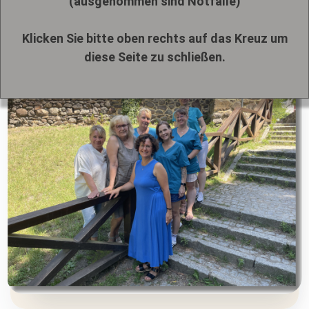
(ausgenommen sind Notfälle)
Innerhalb dieser Zeiten erreichen Sie uns telefonisch
unter
03338 8648
.
Klicken Sie bitte oben rechts auf das Kreuz um
diese Seite zu schließen.